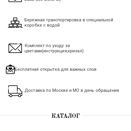
Сборные букеты
Бережная транспортировка в специальной
Вау корзины
коробке с водой
Садовые букеты
Комплект по уходу за
цветами(инструкция,кризал)
Свадебные букеты
Бесплатная открытка для важных слов
Новые Букеты из инста
Сезонные букеты
Доставка по Москве и МО в день обращения
🌸Летняя коллекция 🌱☀️
КАТАЛОГ