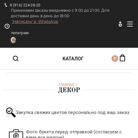
8 (916) 224-38-20
Принимаем заказы ежедневно с 9.00 до 21.00. Для
доставки день в день до 18:00
"Написать" в WhatsApp
Главная
телеграм
I LOVE YOU FLOWERS
о доставке
КАТАЛОГ
0
ПИОНЫ
ГЛАВНАЯ
  /  
ДЕКОР
Монобукеты
Закупка свежих цветов персонально под ваш заказ
Премиум букеты
Авторские букеты
Фото букета перед отправкой (согласуем с
вами все мелочи)