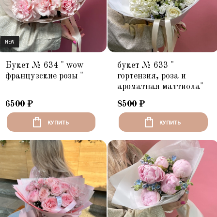
NEW
Букет № 634 " wow
букет № 633 "
французские розы "
гортензия, роза и
ароматная маттиола"
6500
₽
8500
₽
КУПИТЬ
КУПИТЬ