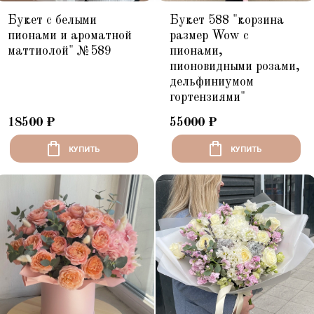
Букет с белыми
Букет 588 "корзина
пионами и ароматной
размер Wow с
маттиолой" №589
пионами,
пионовидными розами,
дельфиниумом
гортензиями"
18500
₽
55000
₽
КУПИТЬ
КУПИТЬ