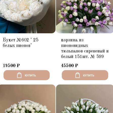
Букет №602 " 25
корзина из
белых пионов"
пионовидных
тюльпанов сиреневый и
белый 151шт. № 599
19500
₽
45500
₽
КУПИТЬ
КУПИТЬ