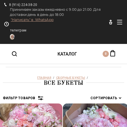
8 (916) 224-38-20
Принимаем заказы ежедневно с 9.00 до 21.00. Для
доставки день в день до 18:00
"Написать" в WhatsApp
Главная
телеграм
I LOVE YOU FLOWERS
о доставке
КАТАЛОГ
0
ПИОНЫ
ГЛАВНАЯ
  /  
СБОРНЫЕ БУКЕТЫ
  /  
ВСЕ БУКЕТЫ
Монобукеты
ФИЛЬТР ТОВАРОВ
СОРТИРОВАТЬ
Премиум букеты
Цена руб.:
Авторские букеты