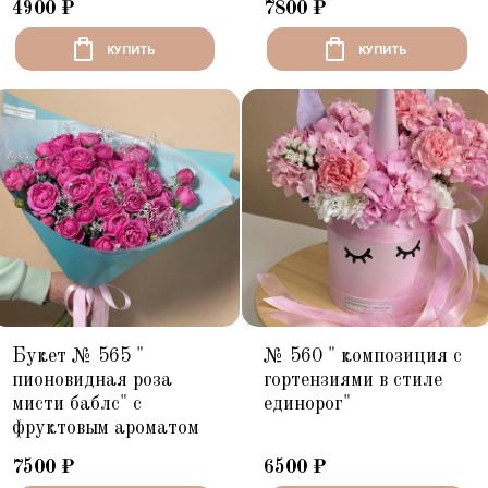
4900
₽
7800
₽
КУПИТЬ
КУПИТЬ
Букет № 565 "
№ 560 " композиция с
пионовидная роза
гортензиями в стиле
мисти баблс" с
единорог"
фруктовым ароматом
7500
₽
6500
₽