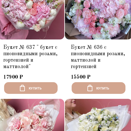
от
до
Сборные букеты
Вау корзины
СБРОСИТЬ
(0)
Садовые букеты
Букет № 637 " букет с
Букет № 636 с
пионовидными розами,
пионовидными розами,
Свадебные букеты
гортензией и
маттиолой и
маттиолой"
гортензией
Новые Букеты из инста
17900
₽
15500
₽
Сезонные букеты
КУПИТЬ
КУПИТЬ
🌸Летняя коллекция 🌱☀️