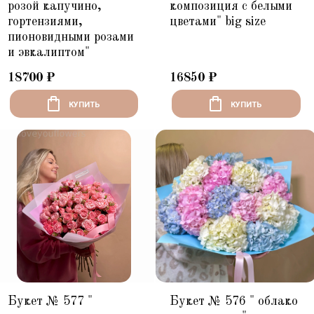
розой капучино,
композиция с белыми
гортензиями,
цветами" big size
пионовидными розами
и эвкалиптом"
18700
₽
16850
₽
КУПИТЬ
КУПИТЬ
Букет № 577 "
Букет № 576 " облако