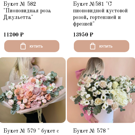
Букет № 582
Букет №581 "С
"Пионовидная роза
пионовидной кустовой
Джульетта"
розой, гортензией и
фрезией"
11200
₽
13950
₽
КУПИТЬ
КУПИТЬ
Букет № 579 " букет с
Букет № 578 "