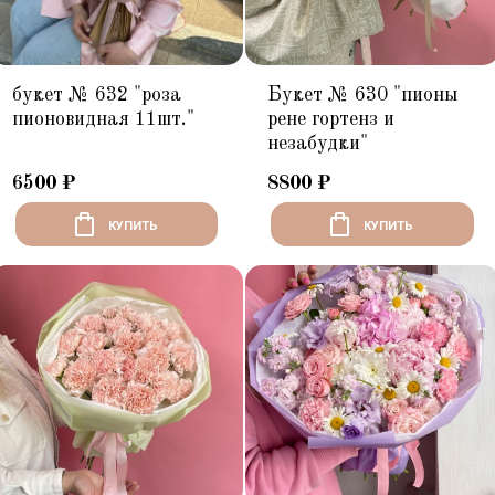
букет № 632 "роза
Букет № 630 "пионы
пионовидная 11шт."
рене гортенз и
незабудки"
6500
₽
8800
₽
КУПИТЬ
КУПИТЬ