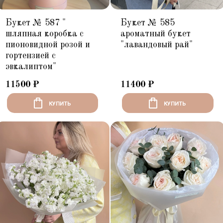
Букет № 587 "
Букет № 585
шляпная коробка с
ароматный букет
пионовидной розой и
"лавандовый рай"
гортензией с
эвкалиптом"
11500
₽
11400
₽
КУПИТЬ
КУПИТЬ