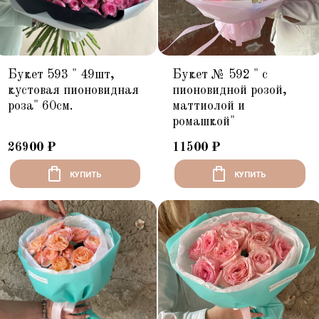
Букет 593 " 49шт,
Букет № 592 " с
кустовая пионовидная
пионовидной розой,
роза" 60см.
маттиолой и
ромашкой"
26900
₽
11500
₽
КУПИТЬ
КУПИТЬ