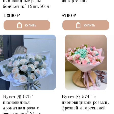
пионовидные розы
из гортензии"
бомбастик" 19шт.60см.
13900
₽
8900
₽
КУПИТЬ
КУПИТЬ
Букет № 575 "
Букет № 574 " с
пионовидная
пионовидными розами,
ароматная роза с
фрезией и гортензией"
эвкалиптом" 21шт.