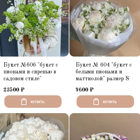
Букет №606 "букет с
Букет № 604 "букет с
пионами и сиренью в
белыми пионами и
садовом стиле"
маттиолой" размер S
23500
₽
9600
₽
КУПИТЬ
КУПИТЬ