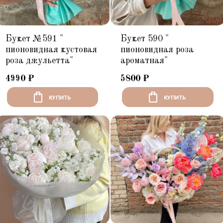
Букет №591 "
Букет 590 "
пионовидная кустовая
пионовидная роза
роза джульетта"
ароматная"
4990
₽
5800
₽
КУПИТЬ
КУПИТЬ