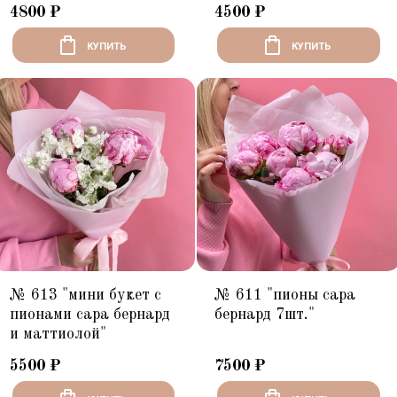
4800
₽
4500
₽
КУПИТЬ
КУПИТЬ
№ 613 "мини букет с
№ 611 "пионы сара
пионами сара бернард
бернард 7шт."
и маттиолой"
5500
₽
7500
₽