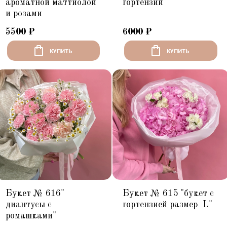
ароматной маттиолой
гортензий"
и розами
5500
₽
6000
₽
КУПИТЬ
КУПИТЬ
Букет № 616"
Букет № 615 "букет с
диантусы с
гортензией размер L"
ромашками"