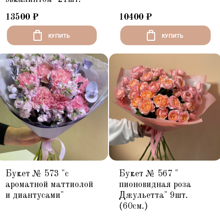
13500
₽
10400
₽
КУПИТЬ
КУПИТЬ
Букет № 573 "с
Букет № 567 "
ароматной маттиолой
пионовидная роза
и диантусами"
Джульетта" 9шт.
(60см.)