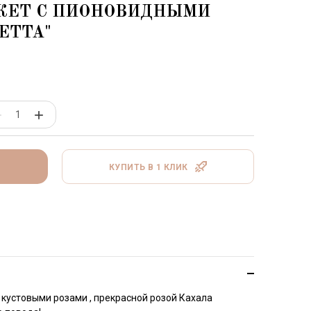
УКЕТ С ПИОНОВИДНЫМИ
ЕТТА"
−
+
КУПИТЬ В 1 КЛИК
кустовыми розами , прекрасной розой Кахала