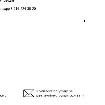
о повода!
atsapp 8-916-224-38-20
Комплект по уходу за
ке с
цветами(инструкция,кризал)