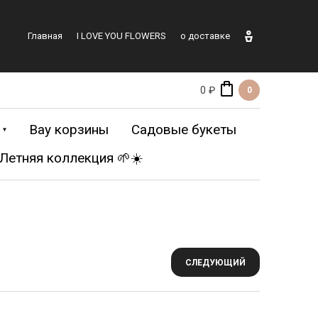
Главная
I LOVE YOU FLOWERS
о доставке
0 ₽
0
Вау корзины
Садовые букеты
Летняя коллекция 🌱☀️
еты ХХL
Все букеты
СЛЕДУЮЩИЙ