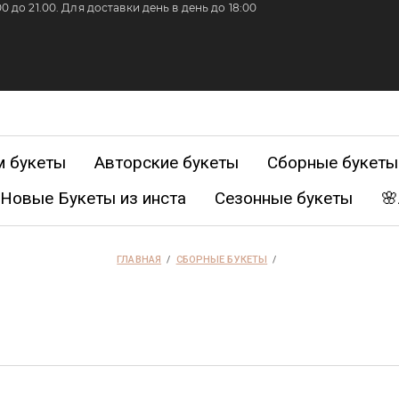
 до 21.00. Для доставки день в день до 18:00
 букеты
Авторские букеты
Сборные букеты
Новые Букеты из инста
Сезонные букеты
🌸
розы
 5000-9000
Размер L от 9000-15000
Большие бук
ГЛАВНАЯ
  /  
СБОРНЫЕ БУКЕТЫ
  /  