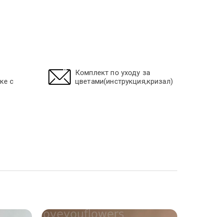
Комплект по уходу за
ке с
цветами(инструкция,кризал)