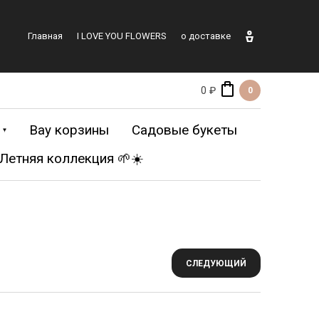
Главная
I LOVE YOU FLOWERS
о доставке
0 ₽
0
Вау корзины
Садовые букеты
Летняя коллекция 🌱☀️
еты ХХL
Все букеты
СЛЕДУЮЩИЙ