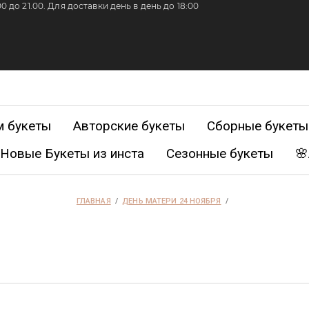
 до 21.00. Для доставки день в день до 18:00
 букеты
Авторские букеты
Сборные букеты
Новые Букеты из инста
Сезонные букеты
🌸
розы
 5000-9000
Размер L от 9000-15000
Большие бук
ГЛАВНАЯ
  /  
ДЕНЬ МАТЕРИ 24 НОЯБРЯ
  /  